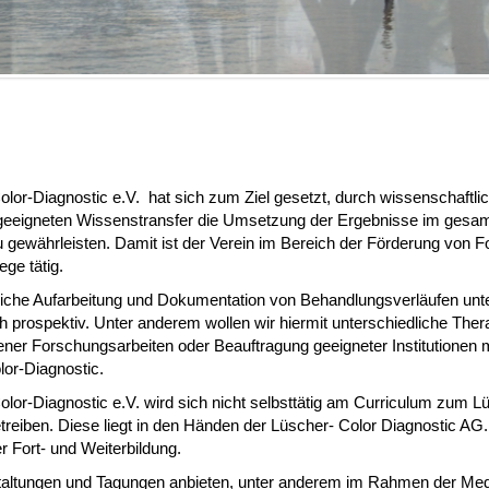
Color-Diagnostic e.V. hat sich zum Ziel gesetzt, durch wissenschaftli
n geeigneten Wissenstransfer die Umsetzung der Ergebnisse im ges
gewährleisten. Damit ist der Verein im Bereich der Förderung von 
ege tätig.
iche Aufarbeitung und Dokumentation von Behandlungsverläufen unte
ch prospektiv. Unter anderem wollen wir hiermit unterschiedliche The
ener Forschungsarbeiten oder Beauftragung geeigneter Institutionen 
or-Diagnostic.
Color-Diagnostic e.V. wird sich nicht selbsttätig am Curriculum zum 
treiben. Diese liegt in den Händen der Lüscher- Color Diagnostic AG
r Fort- und Weiterbildung.
staltungen und Tagungen anbieten, unter anderem im Rahmen der M